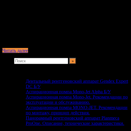
Введение Как правильно выбрать аспирационную систему,
чтобы в дальнейшем не иметь дело с ненадежной, шумной и
неприятно пахнущей системой аспирации? Как не
переплатить за аспирационную систему и сделать
правильный выбор из предлагаемого многообразия? Да,
выбор системы аспирации для стоматологического кабинета
для многих задача не из легких. После изучения этой статьи,
надеюсь, на многие вопросы читатель …
Читать далее
Свежие записи
Дентальный рентгеновский аппарат Gendex Expert
DC Б/У
Аспирационная помпа Mono-Jet Alpha Б/У
Аспирационная помпа Mono-Jet. Рекомендации по
эксплуатации и обслуживанию.
Аспирационная помпа MONO-JET. Рекомендации
по монтажу, принцип действия.
Панорамный рентгеновский аппарат Planmeca
ProOne. Описание, технические характеристики.