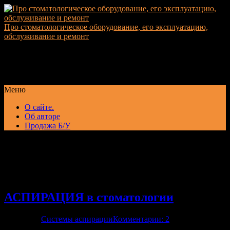
Про стоматологическое оборудование, его эксплуатацию,
обслуживание и ремонт
Рекомендации по выбору и эксплуатации стоматологического
оборудования, обслуживанию, устранению неисправностей,
ремонту и подбору комплектующих
Меню
О сайте.
Об авторе
Продажа Б/У
Архивы за месяц Январь,
2020
АСПИРАЦИЯ в стоматологии
25.01.2020
Системы аспирации
Комментарии: 2