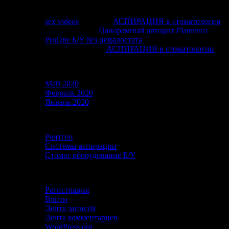
Свежие комментарии
sex videos
к записи
АСПИРАЦИЯ в стоматологии
Хаим
к записи
Панорамный аппарат Planmeca
ProOne Б/У без цефалостата
purple3f
к записи
АСПИРАЦИЯ в стоматологии
Архивы
Май 2020
Февраль 2020
Январь 2020
Рубрики
Рентген
Системы аспирации
Стомат оборудование Б/У
Мета
Регистрация
Войти
Лента записей
Лента комментариев
WordPress.org