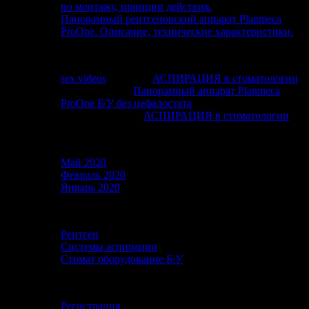
по монтажу, принцип действия.
Панорамный рентгеновский аппарат Planmeca
ProOne. Описание, технические характеристики.
Свежие комментарии
sex videos
к записи
АСПИРАЦИЯ в стоматологии
Хаим
к записи
Панорамный аппарат Planmeca
ProOne Б/У без цефалостата
purple3f
к записи
АСПИРАЦИЯ в стоматологии
Архивы
Май 2020
Февраль 2020
Январь 2020
Рубрики
Рентген
Системы аспирации
Стомат оборудование Б/У
Мета
Регистрация