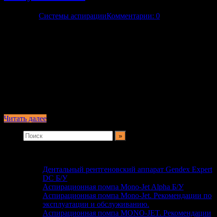
14.05.2020
Системы аспирации
Комментарии: 0
Содержание: Рекомендации по эксплуатации. Обслуживание
и чистка вакуумной помпы Mono-Jet персоналом клиники. 1.
Рекомендации по эксплуатации. Средство для ежедневной
промывки системы аспирации. После активного
хирургического вмешательства и в конце рабочего дня
необходимо промывать шланги пылесоса / слюноотсоса и
систему аспирации в целом. Фирма Cattani для этих целей
предлагает средство для дезинфекции, промывки, очистки и
санитарно …
Читать далее
Свежие записи
Дентальный рентгеновский аппарат Gendex Expert
DC Б/У
Аспирационная помпа Mono-Jet Alpha Б/У
Аспирационная помпа Mono-Jet. Рекомендации по
эксплуатации и обслуживанию.
Аспирационная помпа MONO-JET. Рекомендации